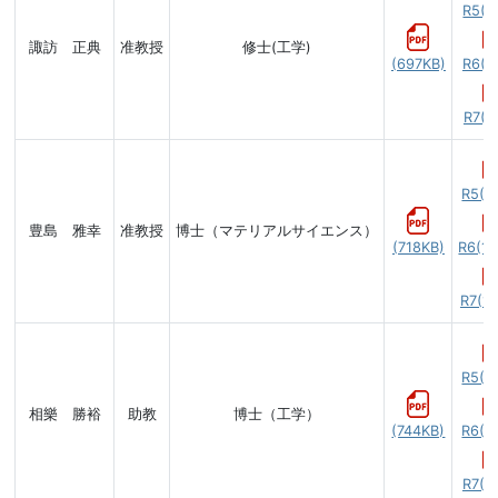
R5(6
諏訪 正典
准教授
修士(工学)
(697KB)
R6(7
R7(5
R5(8
豊島 雅幸
准教授
博士（マテリアルサイエンス）
(718KB)
R6(12
R7(11
R5(6
相樂 勝裕
助教
博士（工学）
(744KB)
R6(9
R7(6