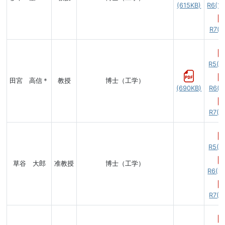
(615KB)
R6(19
R7(8
R5(8
田宮 高信＊
教授
博士（工学）
(690KB)
R6(9
R7(6
R5(8
草谷 大郎
准教授
博士（工学）
R6(11
R7(7