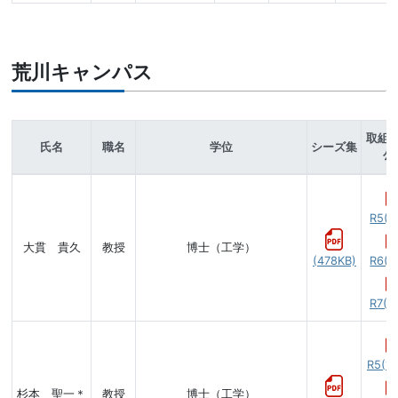
荒川キャンパス
取組
氏名
職名
学位
シーズ集
公
R5(7
大貫 貴久
教授
博士（工学）
(478KB)
R6(7
R7(5
R5(12
杉本 聖一＊
教授
博士（工学）