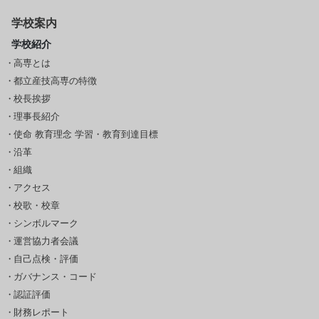
学校案内
学校紹介
高専とは
都立産技高専の特徴
校長挨拶
理事長紹介
使命 教育理念 学習・教育到達目標
沿革
組織
アクセス
校歌・校章
シンボルマーク
運営協力者会議
自己点検・評価
ガバナンス・コード
認証評価
財務レポート