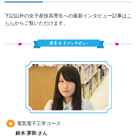
下記以外の女子産技高専生への最新インタビュー記事は
こ
ちら
からご覧いただけます。
電気電子工学コース
鈴木 茅和 さん