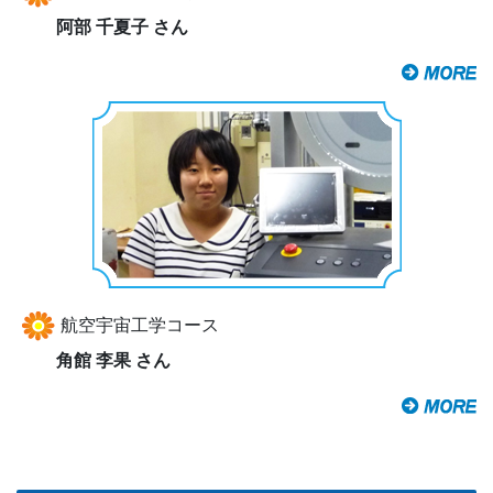
阿部 千夏子 さん
航空宇宙工学コース
角館 李果 さん