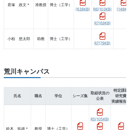
君塚 政文＊
准教授
博士（工学）
(638KB)
R6(103KB)
(148KB
R7(69KB)
小柏 悠太郎
助教
博士（工学）
R7(79KB)
荒川キャンパス
特定課題
取組状況の
氏名
職名
学位
シーズ集
研究費
公表
実績報告
R5(105KB)
鈴木 拓雄＊
教授
博士（工学）